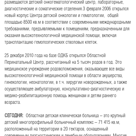
размещаются детский онкогематологиче
ский центр, лабораторные,
диагностические и соматические отделения.3 февраля 2006 открылся
новый корпус Центра детской онкологии и гематологии, общей
площадью 8500 кв.м в соответствии с современными международными
требованиями, предъявляемыми к помещениям, предназначенным для
оказания высокотехнологич
ной медицинской помощи, включая
трансплантацию гемопоэтических стволовых клеток.
25 декабря 2010 года на базе ОДКБ открылся Областной
Перинатальный Центр, рассчитанный на 5 тысяч родов в год. Это
медицинское учреждение родовспоможения, оказывающее все виды
высокотехнологич
ной медицинской помощи в области акушерства,
гинекологии, неонатологии, в т.ч. хирургии новорожденных, а также
осуществляющее амбулаторную, консультативно-д
иагностическую и
медико-реабилита
ционную помощь женщинам и детям раннего
возраста.
СЕГОДНЯ:
Областная детская клиническая больница – это крупный
детский многопрофильный больничный комплекс – 71 415 кв.м,
расположенный на территории в 20 гектаров, оснащенный
современным диагностическим и лечебным оборудованием. Многие