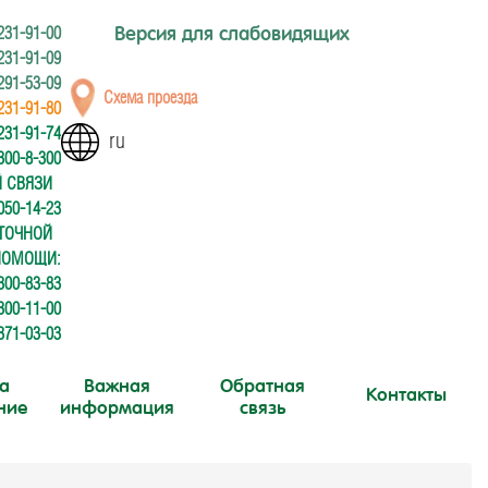
231-91-00
Версия для слабовидящих
 231-91-09
 291-53-09
Схема проезда
 231-91-80
 231-91-74
ru
 300-8-300
Й СВЯЗИ
50-14-23
УТОЧНОЙ
ПОМОЩИ:
00-83-83
00-11-00
 371-03-03
а
Важная
Обратная
Контакты
ние
информация
связь