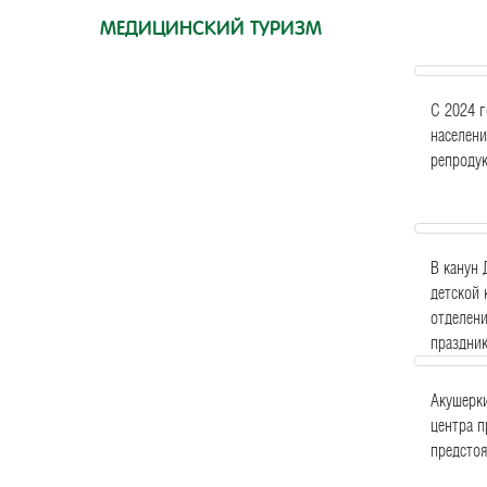
МЕДИЦИНСКИЙ ТУРИЗМ
С 2024 г
населени
репродук
В канун 
детской 
отделени
праздни
Акушерк
центра 
предстоя