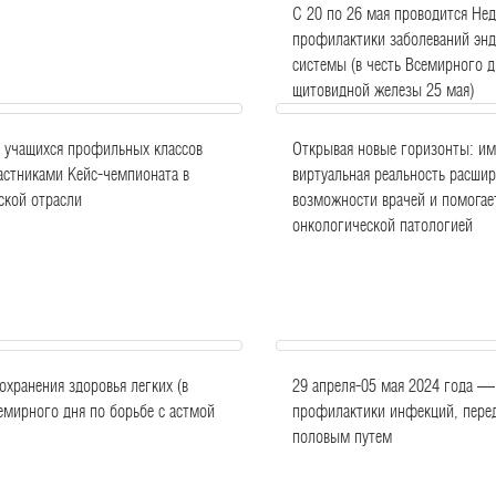
С 20 по 26 мая проводится Нед
профилактики заболеваний эн
системы (в честь Всемирного д
щитовидной железы 25 мая)
0 учащихся профильных классов
Открывая новые горизонты: и
астниками Кейс-чемпионата в
виртуальная реальность расшир
ской отрасли
возможности врачей и помогае
онкологической патологией
охранения здоровья легких (в
29 апреля-05 мая 2024 года —
емирного дня по борьбе с астмой
профилактики инфекций, пере
половым путем