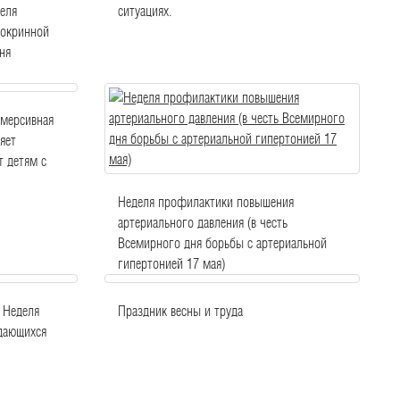
еля
ситуациях.
докринной
ня
ммерсивная
яет
т детям с
Неделя профилактики повышения
артериального давления (в честь
Всемирного дня борьбы с артериальной
гипертонией 17 мая)
 Неделя
Праздник весны и труда
дающихся