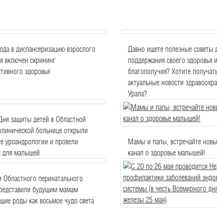
ода в диспансеризацию взрослого
Давно ищете полезные советы 
я включен скрининг
поддержания своего здоровья 
тивного здоровья
благополучия? Хотите получат
актуальные новости здравоохр
Урала?
Дня защиты детей в Областной
клинической больнице открыли
е уроандрологии и провели
Мамы и папы, встречайте новы
к для малышей
канал о здоровье малышей!
и Областного перинатального
представили будущим мамам
щие роды как восьмое чудо света