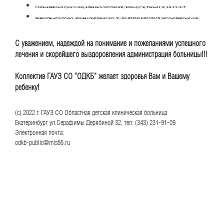
Управление федеральной службы по надзору в сфере защиты прав потребителей. г. Екатеринбург, пер. Отдельный,3, тел. (343) 374-13-79.
Межведомственный Контакт-центр «Здоровье жителей Среднего Урала» тел. (343) 385-06-00; 8-800-1000-153 (бесплатный федеральный номер).
С уважением, надеждой на понимание и пожеланиями успешного
лечения и скорейшего выздоровления администрация больницы!!!
Коллектив ГАУЗ СО "ОДКБ" желает здоровья Вам и Вашему
ребенку!
(с) 2022 г. ГАУЗ СО Областная детская клиническая больница
Екатеринбург ул.Серафимы Дерябиной 32, тел: (343) 231-91-09
Электронная почта:
odkb-public@mis66.ru