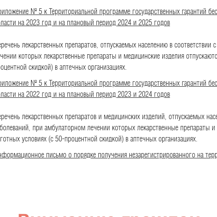
риложение № 5 к Территориальной программе государственных гарантий бе
ласти на 2023 год и на плановый период 2024 и 2025 годов
речень лекарственных препаратов, отпускаемых населению в соответствии с
чении которых лекарственные препараты и медицинские изделия отпускаются
оцентной скидкой) в аптечных организациях.
риложение № 5 к Территориальной программе государственных гарантий бе
ласти на 2022 год и на плановый период 2023 и 2024 годов
речень лекарственных препаратов и медицинских изделий, отпускаемых насе
болеваний, при амбулаторном лечении которых лекарственные препараты и 
готных условиях (с 50-процентной скидкой) в аптечных организациях.
нформационное письмо о порядке получения незарегистрированного на тер