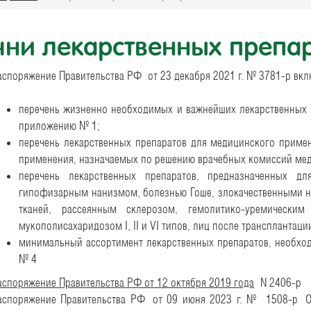
чни лекарственных препа
аспоряжение Правительства РФ от 23 декабря 2021 г. № 3781-р вкл
перечень жизненно необходимых и важнейших лекарственных 
приложению № 1;
перечень лекарственных препаратов для медицинского примен
применения, назначаемых по решению врачебных комиссий мед
перечень лекарственных препаратов, предназначенных д
гипофизарным нанизмом, болезнью Гоше, злокачественными 
тканей, рассеянным склерозом, гемолитико-уремическ
мукополисахаридозом I, II и VI типов, лиц после трансплантаци
минимальный ассортимент лекарственных препаратов, необхо
№ 4
аспоряжение Правительства РФ от 12 октября 2019 года
N 2406-р
аспоряжение Правительства РФ
от 09 июня 2023 г. № 1508-р
О 