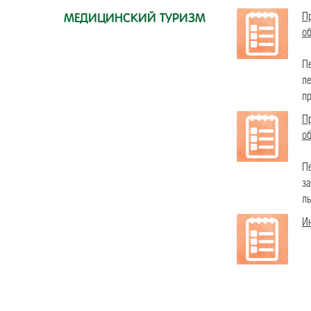
П
МЕДИЦИНСКИЙ ТУРИЗМ
об
Пе
ле
пр
П
об
Пе
за
ль
И