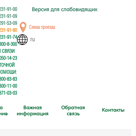
231-91-00
Версия для слабовидящих
 231-91-09
 291-53-09
Схема проезда
 231-91-80
 231-91-74
ru
 300-8-300
Й СВЯЗИ
50-14-23
УТОЧНОЙ
ПОМОЩИ:
00-83-83
00-11-00
 371-03-03
а
Важная
Обратная
Контакты
ние
информация
связь