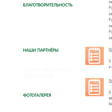
о
БЛАГОТВОРИТЕЛЬНОСТЬ
Р
о
Р
о
ВАКЦИНАЦИЯ
Р
о
По
НАШИ ПАРТНЁРЫ
О 
и 
НАУЧНО-ПРАКТИЧЕСКАЯ
ДЕЯТЕЛЬНОСТЬ
По
О 
ФОТОГАЛЕРЕЯ
ме
б