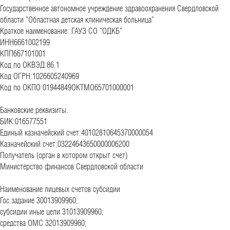
Государственное автономное учреждение здравоохранения Свердловской
области "Областная детская клиническая больница"
Краткое наименование: ГАУЗ СО "ОДКБ"
ИНН6661002199
КПП667101001
Код по ОКВЭД:86.1
Код ОГРН:1026605240969
Код по ОКПО:01944849ОКТМО65701000001
Банковские реквизиты.
БИК:016577551
Единый казначейский счет:40102810645370000054
Казначейский счет:03224643650000006200
Получатель (орган в котором открыт счет)
Министерство финансов Свердловской области
Наименование лицевых счетов субсидии
Гос.задание 30013909960;
субсидии иные цели 31013909960;
средства ОМС 32013909960;